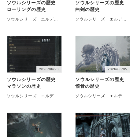
ソウルシリーズの歴史
ソウルシリーズの歴史
ローリングの歴史
曲剣の歴史
ソウルシリーズ エルデ
ソウルシリーズ エルデ
ン ブラボのローリングの
ン ブラボの曲剣の歴史を
歴史を徒然なるままに記し
徒然なるままに記していき
ていきます
ELDEN RING
ます
シリーズ通して対人
NIGHTREIGN_20260717174756
最強候補に上がる武器種曲
デモンズソウル ド…
剣の歴史 デモン…
2026/06/23
2026/06/05
ソウルシリーズの歴史
ソウルシリーズの歴史
マラソンの歴史
骸骨の歴史
ソウルシリーズ エルデ
ソウルシリーズ エルデ
ン ブラボのマラソン（特
ン ブラボの骸骨の歴史を
定のアイテムなどを揃える
徒然なるままに記していき
ために繰り返す作業）の歴
ます
デモンズソウル 黒骸
史を徒然なるままに記して
骨（純刃マラソン） 嵐の祭
いきます
Bloodborne??
祀場始まると…
_…