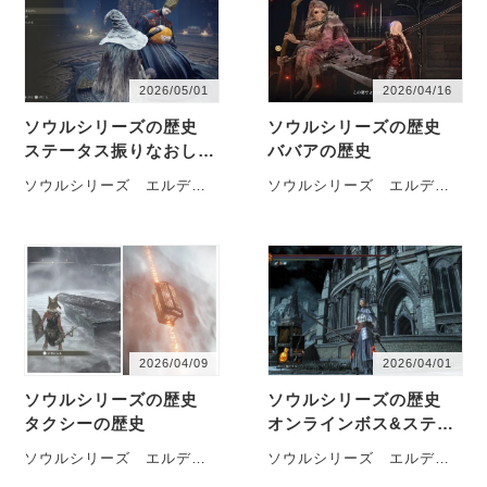
ア」討伐後 …
3になんかポロ…
2026/05/01
2026/04/16
ソウルシリーズの歴史
ソウルシリーズの歴史
ステータス振りなおしの
ババアの歴史
歴史
ソウルシリーズ エルデ
ソウルシリーズ エルデ
ン ブラボのステータス振
ン ブラボのババアの歴史
りなおしの歴史を徒然なる
を徒然なるままに記してい
ままに記していきます
きます
有能なアイテムを
ELDEN
売ってたり、話してみると
RING_20260501092410 デ
いい奴だったりヒロイン…
モンズソウル メフ…
2026/04/09
2026/04/01
ソウルシリーズの歴史
ソウルシリーズの歴史
タクシーの歴史
オンラインボス&ステー
ジの歴史
ソウルシリーズ エルデ
ソウルシリーズ エルデン
ン ブラボのタクシーの歴
ブラボ オンラインボス＆ス