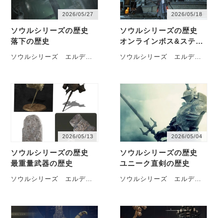
2026/05/27
2026/05/18
ソウルシリーズの歴史
ソウルシリーズの歴史
落下の歴史
オンラインボス&ステー
ジの歴史
ソウルシリーズ エルデ
ソウルシリーズ エルデン
ン ブラボの落下の歴史を
ブラボ オンラインボス＆ス
徒然なるままに記していき
テージの歴史を徒然なるま
ます
デモンズソウル 塔の
まに記していきます
デモ
ラトリア2 塔のラトリア１
ンズソウル 黄衣の翁 塔のラ
ボス「愚か者の…
トリア…
2026/05/13
2026/05/04
ソウルシリーズの歴史
ソウルシリーズの歴史
最重量武器の歴史
ユニーク直剣の歴史
ソウルシリーズ エルデン
ソウルシリーズ エルデ
の最重量武器の歴史を徒然
ン ブラボの直剣の歴史を
なるままに記していきます
徒然なるままに記していき
デモンズソウル ブラムド
ます
デモンズソウル つら
腐れ谷「乙女アストラエ
ぬきの剣 ボーレタリア王城