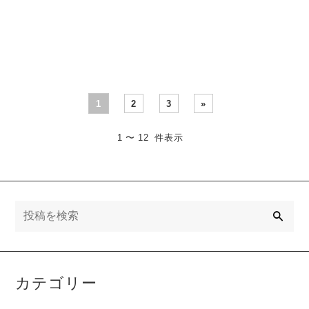
史を徒然なるままに記して
テージの歴史を徒然なるま
いきます
フロムなりの移
まに記していきます
デモ
動手段の歴史 デモンズソウ
ンズソウル 黄衣の翁 塔のラ
ル ラトリアのガーゴ…
トリア…
1
2
3
»
1 〜 12 件表示
検
索
カテゴリー