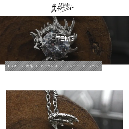
ITEMS
HOME
>
商品
>
ネックレス
>
ジルコニア×ドラゴン