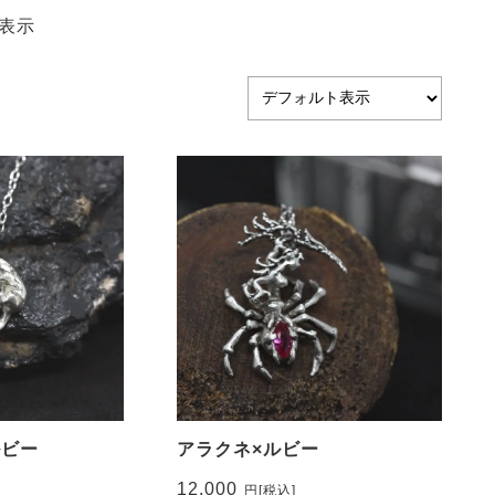
表示
ルビー
アラクネ×ルビー
12,000
円
[税込]