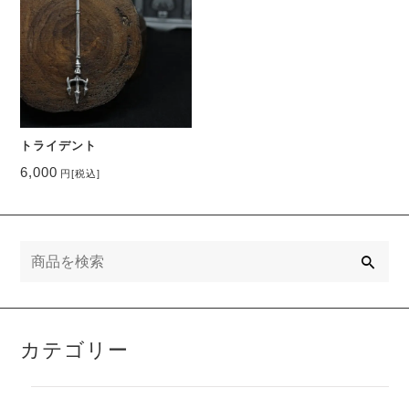
トライデント
6,000
円
[税込]
検
索
カテゴリー